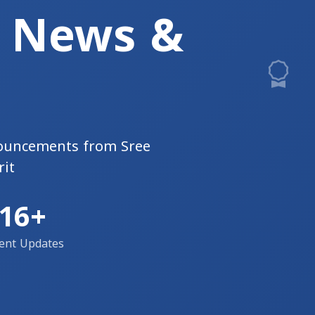
y News &
nouncements from Sree
rit
16+
ent Updates