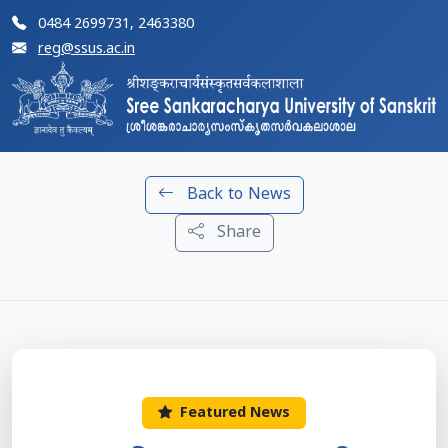
0484 2699731, 2463380
reg@ssus.ac.in
Back to News
Share
Featured News