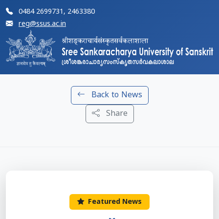
0484 2699731, 2463380
reg@ssus.ac.in
Back to News
Share
Featured News